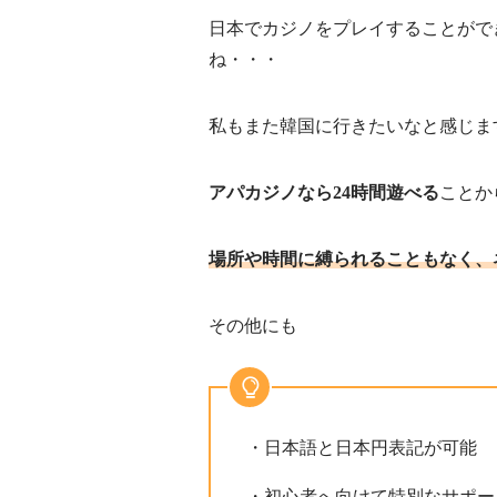
日本でカジノをプレイすることがで
ね・・・
私もまた韓国に行きたいなと感じま
アパカジノなら24時間遊べる
ことか
場所や時間に縛られることもなく、
その他にも
・日本語と日本円表記が可能
・初心者へ向けて特別なサポー