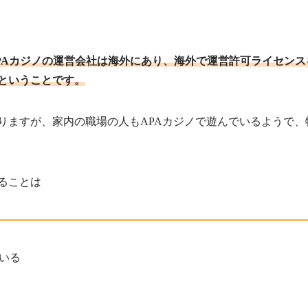
PAカジノの運営会社は海外にあり、海外で運営許可ライセン
ということです。
りますが、家内の職場の人もAPAカジノで遊んでいるようで
ることは
いる