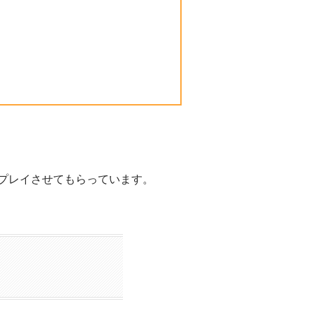
プレイさせてもらっています。