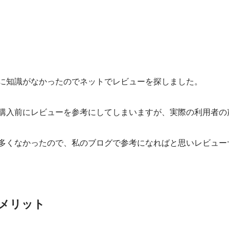
前に知識がなかったのでネットでレビューを探しました。
購入前にレビューを参考にしてしまいますが、実際の利用者の
が多くなかったので、私のブログで参考になればと思いレビュ
のメリット