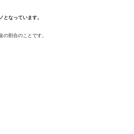
ノとなっています。
金の割合のことです。