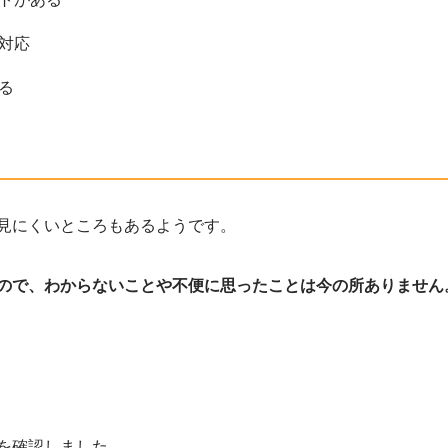
対応
る
見にくいところもあるようです。
ので、わからないことや不便に思ったことは今の所ありません
を確認しました。