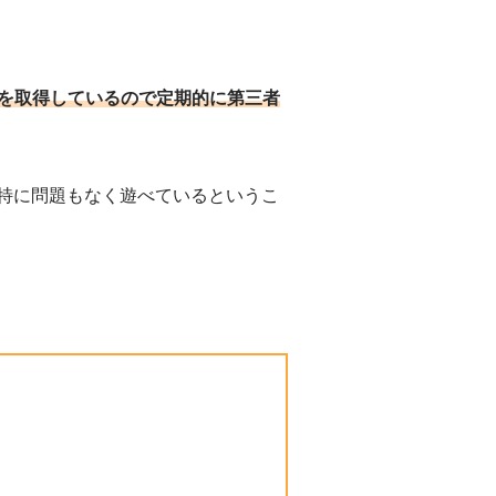
スを取得しているので定期的に第三者
、特に問題もなく遊べているというこ