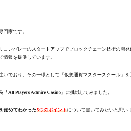
専門家です。
リコンバレーのスタートアップでブロックチェーン技術の開発
て情報を提供しています。
注いでおり、その一環として「仮想通貨マスタースクール」を
為
「All Players Admire Casino」
に挑戦してみました。
」を始めてわかった
5つのポイント
について書いてみたいと思い