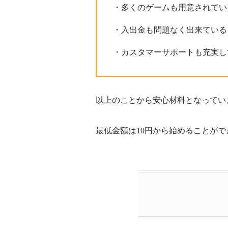
・多くのゲームも用意されてい
・入出金も問題なく出来ている
・カスタマーサポートも充実し
以上のことから安心材料となってい
最低金額は10円から始めることが